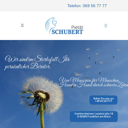
Telefon: 069 56 77 77
Wir sind im Sterbefall Ihr
persönlicher Berater.
Von Menschen für Menschen,
Hand in Hand durch schwere Zeiten
Rufen Sie uns an
+49 69 567777
Heddernheimer Landstraße 18
D-60439 Frankfurt am Main