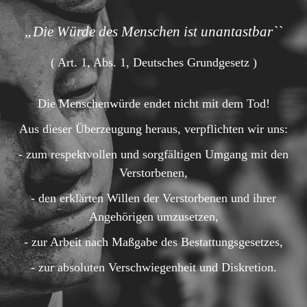
„Die Würde des Menschen ist unantastbar``
( Art. 1, Abs. 1, Deutsches Grundgesetz )
Die Menschenwürde endet nicht mit dem Tod!
Aus dieser Überzeugung heraus, verpflichten wir uns:
- zum respektvollen und sorgfältigen Umgang mit den
Verstorbenen,
- den erklärten Willen der Verstorbenen und ihrer
Angehörigen umzusetzen,
- zur Arbeit nach Maßgabe des Bestattungsgesetzes,
- zur absoluten Verschwiegenheit und Diskretion.